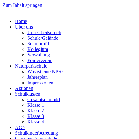
Zum Inhalt springen
Home
Über uns
Unser Leitspruch
Schule/Gelände
Schulprofil
Kollegium
Verwaltung
Förderverein
Naturparkschule
Was ist eine NPS?
Jahresplan
Impressionen
Aktionen
Schulklassen
Gesamtschulbild
Klasse 1
Klasse 2
Klasse 3
Klasse 4
AG’s
Schulkinderbetreuung
Ganztagsgrundschule