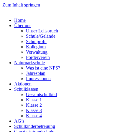
Zum Inhalt springen
Home
Über uns
Unser Leitspruch
Schule/Gelände
Schulprofil
Kollegium
Verwaltung
Förderverein
Naturparkschule
Was ist eine NPS?
Jahresplan
Impressionen
Aktionen
Schulklassen
Gesamtschulbild
Klasse 1
Klasse 2
Klasse 3
Klasse 4
AG’s
Schulkinderbetreuung
Ganztagsgrundschule