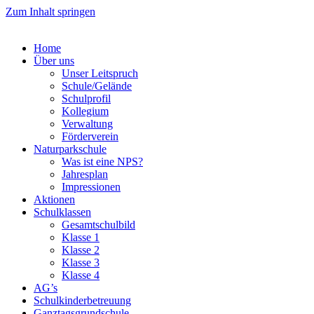
Zum Inhalt springen
Home
Über uns
Unser Leitspruch
Schule/Gelände
Schulprofil
Kollegium
Verwaltung
Förderverein
Naturparkschule
Was ist eine NPS?
Jahresplan
Impressionen
Aktionen
Schulklassen
Gesamtschulbild
Klasse 1
Klasse 2
Klasse 3
Klasse 4
AG’s
Schulkinderbetreuung
Ganztagsgrundschule