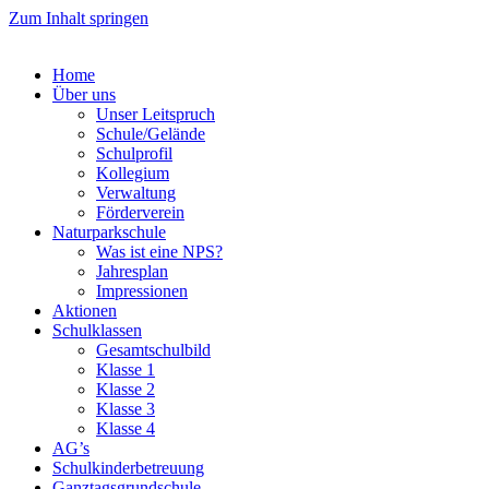
Zum Inhalt springen
Home
Über uns
Unser Leitspruch
Schule/Gelände
Schulprofil
Kollegium
Verwaltung
Förderverein
Naturparkschule
Was ist eine NPS?
Jahresplan
Impressionen
Aktionen
Schulklassen
Gesamtschulbild
Klasse 1
Klasse 2
Klasse 3
Klasse 4
AG’s
Schulkinderbetreuung
Ganztagsgrundschule